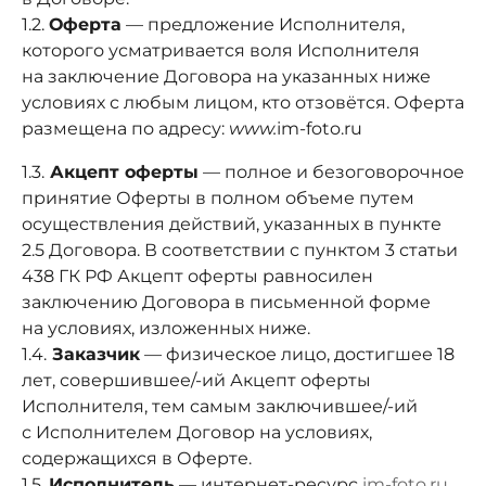
1.2.
Оферта
— предложение Исполнителя,
которого усматривается воля Исполнителя
на заключение Договора на указанных ниже
условиях с любым лицом, кто отзовётся. Оферта
размещена по адресу:
www.
im-foto.ru
1.3.
Акцепт оферты
— полное и безоговорочное
принятие Оферты в полном объеме путем
осуществления действий, указанных в пункте
2.5 Договора. В соответствии с пунктом 3 статьи
438 ГК РФ Акцепт оферты равносилен
заключению Договора в письменной форме
на условиях, изложенных ниже.
1.4.
Заказчик
— физическое лицо, достигшее 18
лет, совершившее/-ий Акцепт оферты
Исполнителя, тем самым заключившее/-ий
с Исполнителем Договор на условиях,
содержащихся в Оферте.
1.5.
Исполнитель
— интернет-ресурс
im-foto.ru