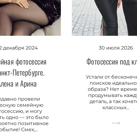
2 декабря 2024
30 июля 2026
йная фотосессия
Фотосессия под к
анкт-Петербурге.
Устали от бесконе
Алена и Арина
поисков идеально
образа? Нет врем
продумывать каж
едавно провели
деталь, а так хоче
есную семейную
классных...
тосессию, и могу
ть одно — это было
роятно позитивное
обытие! Смех,...