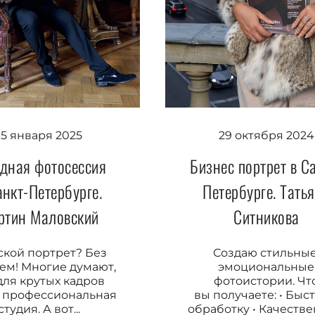
29 октября 2024
15 января 2025
Бизнес портрет в С
здная фотосессия
Петербурге. Тать
анкт-Петербурге.
Ситникова
ртин Маловский
Создаю стильные
кой портрет? Без
эмоциональные
ем! Многие думают,
фотоистории. Чт
для крутых кадров
вы получаете: • Быс
 профессиональная
обработку • Качеств
студия. А вот...