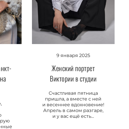
9 января 2025
анкт-
Женский портрет
яна
Виктории в студии
Счастливая пятница
пришла, а вместе с ней
,
и весеннее вдохновение!
Апрель в самом разгаре,
о
и у вас ещё есть...
трую
енные