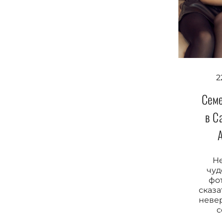
2
Семе
в С
Н
чуд
фо
сказа
неве
с