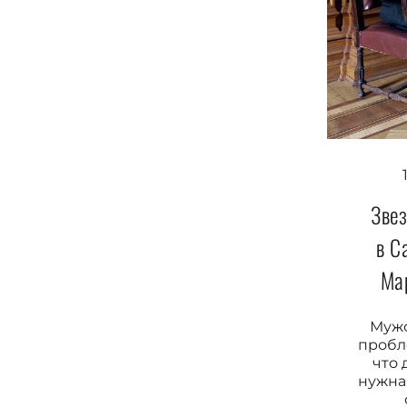
Зве
в С
Ма
Мужс
пробл
что 
нужна