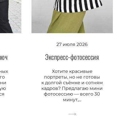
27 июля 2026
люч
Экспресс-фотосессия
чных
Хотите красивые
го
портреты, но не готовы
ени
к долгой съёмке и сотням
дую
кадров? Предлагаю мини
тся
фотосессию — всего 30
минут,...