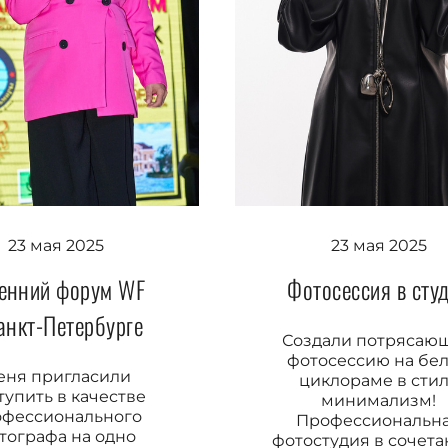
23 мая 2025
23 мая 2025
Фотосессия в сту
енний форум WF
анкт-Петербурге
Создали потрясаю
фотосессию на бе
еня пригласили
циклораме в сти
тупить в качестве
минимализм!
офессионального
Профессиональн
тографа на одно
фотостудия в сочетан