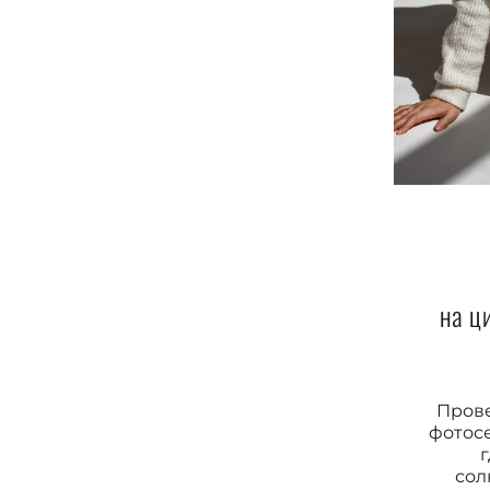
на ц
Пров
фотосе
г
сол