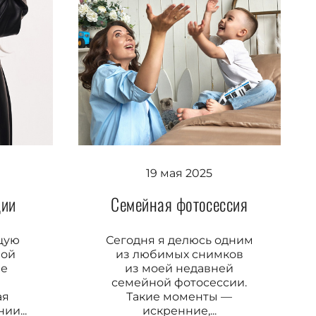
19 мая 2025
дии
Семейная фотосессия
щую
Сегодня я делюсь одним
лой
из любимых снимков
ле
из моей недавней
семейной фотосессии.
ая
Такие моменты —
ии...
искренние,...