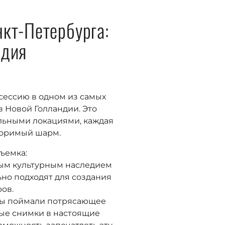
нкт-Петербурга:
ндия
сессию в одном из самых
в Новой Голландии. Это
льными локациями, каждая
торимый шарм.
ъемка:
тым культурным наследием
но подходят для создания
ов.
 мы поймали потрясающее
ые снимки в настоящие