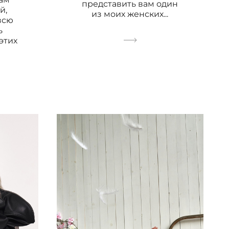
представить вам один
й,
из моих женских...
всю
ь
этих