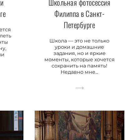
Школьная фотосессия
ги
Филиппа в Санкт-
ге
Петербурге
ется
тлеть
Школа — это не только
нты
уроки и домашние
чу,
задания, но и яркие
ли
моменты, которые хочется
сохранить на память!
Недавно мне...