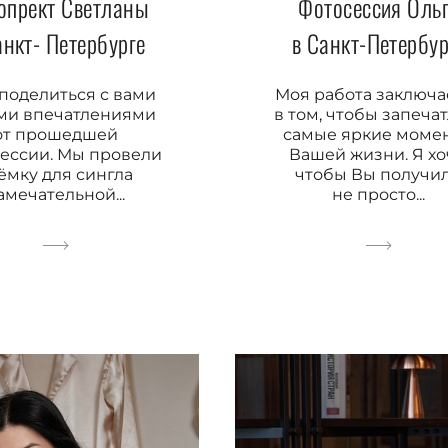
опрект Светланы
Фотосессия Оль
анкт- Петербурге
в Санкт-Петербур
 поделиться с вами
Моя работа заключа
ми впечатлениями
в том, чтобы запеча
от прошедшей
самые яркие моме
ессии. Мы провели
Вашей жизни. Я хо
ёмку для сингла
чтобы Вы получи
амечательной...
не просто...