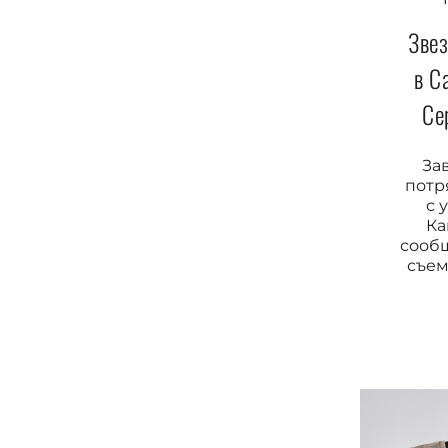
Зве
в С
Се
За
потр
с 
Ка
сооб
съем