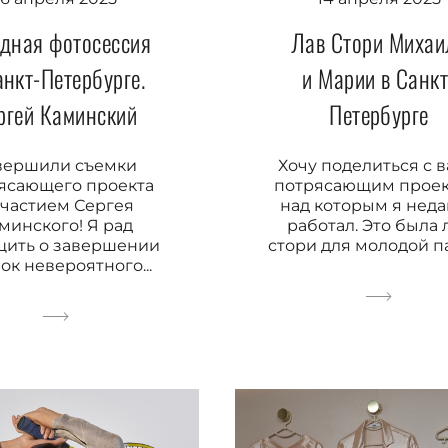
здная фотосессия
Лав Стори Михаи
анкт-Петербурге.
и Марии в Санкт
ргей Каминский
Петербурге
вершили съемки
Хочу поделиться с 
ясающего проекта
потрясающим проек
участием Сергея
над которым я нед
минского! Я рад
работал. Это была 
щить о завершении
стори для молодой пар
ок невероятного...