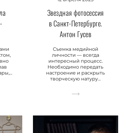
ла
Звездная фотосессия
-
в Санкт-Петербурге.
Антон Гусев
вами
Съемка медийной
том,
личности — всегда
авно
интересный процесс.
лав
Необходимо передать
ы,...
настроение и раскрыть
творческую натуру...