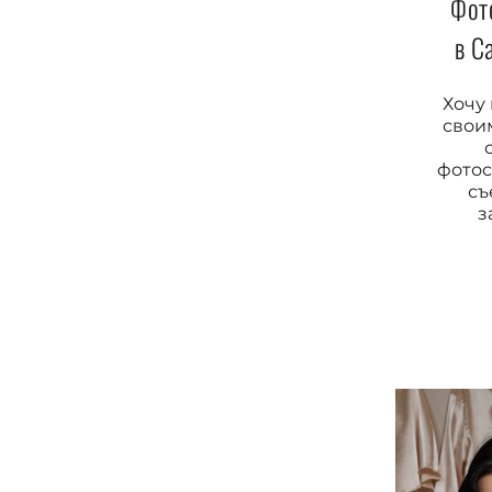
Фот
в С
Хочу
свои
фотос
съ
з